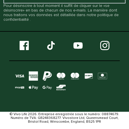
Pour désinscrire à tout moment il suffit de cliquer sur le «se
désinscrire» en bas de chacun de nos e-mails. La manière dont
nous traitons vos données est détaillée dans notre
politique de
confidentialité
.
© Vivo Life 2026. Entreprise enregistrée sous le numéro: 08874679.
Numéro de TVA: GB248368277. Vivostore Ltd, Queensmead Court,
Bristol Road, Winscombe, England, BS25 1PR