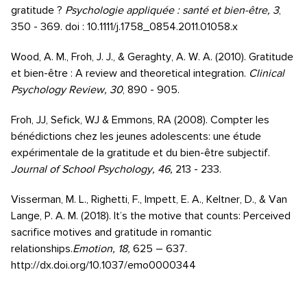
gratitude ?
Psychologie appliquée : santé et bien-être, 3
,
350 - 369. doi : 10.1111/j.1758_0854.2011.01058.x
Wood, A. M., Froh, J. J., & Geraghty, A. W. A. (2010). Gratitude
et bien-être : A review and theoretical integration.
Clinical
Psychology Review, 30
, 890 - 905.
Froh, JJ, Sefick, WJ & Emmons, RA (2008). Compter les
bénédictions chez les jeunes adolescents: une étude
expérimentale de la gratitude et du bien-être subjectif.
Journal of School Psychology, 46,
213 - 233.
Visserman, M. L., Righetti, F., Impett, E. A., Keltner, D., & Van
Lange, P. A. M. (2018). It’s the motive that counts: Perceived
sacrifice motives and gratitude in romantic
relationships.
Emotion, 18,
625 – 637.
http://dx.doi.org/10.1037/emo0000344